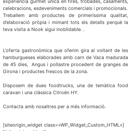
experiència gurmet única en fires, trobades, casaments,
celebracions, esdeveniments comercials i promocionals.
Treballem amb productes de primeríssima qualitat,
d’elaboració pròpia i mimant tots els detalls perquè la
teva visita a Nook sigui inoblidable. .
L’oferta gastronòmica que oferim gira al voltant de les
hamburgueses elaborades amb carn de Vaca madurada
de 45 dies, Angus i pollastre procedent de granges de
Girona i productes frescos de la zona.
Disposem de dues foodtrucks, una de temàtica food
caravan i una clàssica Citroën HY.
Contacta amb nosaltres per a més informació.
[siteorigin_widget class=»WP_Widget_Custom_HTML»]